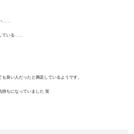
い……
している……
ても良い人だったと満足しているようです。
気持ちになっていました 笑