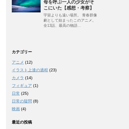
母を呼ぶ一人の少女がそ
こにいた【感想・考察】
宇宙よりも遠い場所。 青春群像
劇として始まったこのアニメ。
全13話、最高の物語...
カテゴリー
アニメ
(12)
イラスト上達の過程
(23)
カメラ
(14)
フィギュア
(1)
日常
(25)
日常の疑問
(8)
映画
(4)
最近の投稿