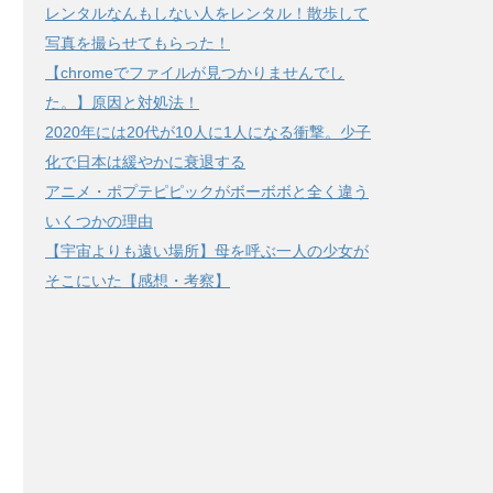
レンタルなんもしない人をレンタル！散歩して
写真を撮らせてもらった！
【chromeでファイルが見つかりませんでし
た。】原因と対処法！
2020年には20代が10人に1人になる衝撃。少子
化で日本は緩やかに衰退する
アニメ・ポプテピピックがボーボボと全く違う
いくつかの理由
【宇宙よりも遠い場所】母を呼ぶ一人の少女が
そこにいた【感想・考察】