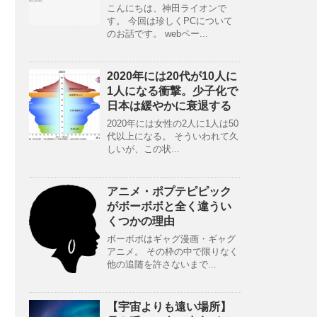
こんにちは、神田ライオンで
す。 今回は珍しくPCについて
のお話です。 webペー...
2020年には20代が10人に
1人になる衝撃。少子化で
日本は緩やかに衰退する
2020年には女性の2人に1人は50
代以上になる。 そういわれて久
しいが、この状...
アニメ・ポプテピピック
がボーボボと全く違うい
くつかの理由
ボーボボはギャグ漫画・ギャグ
アニメ。 その枠の中で限りなく
他の追随を許さないまで...
【宇宙よりも遠い場所】