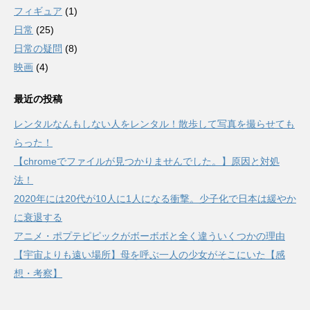
フィギュア
(1)
日常
(25)
日常の疑問
(8)
映画
(4)
最近の投稿
レンタルなんもしない人をレンタル！散歩して写真を撮らせても
らった！
【chromeでファイルが見つかりませんでした。】原因と対処
法！
2020年には20代が10人に1人になる衝撃。少子化で日本は緩やか
に衰退する
アニメ・ポプテピピックがボーボボと全く違ういくつかの理由
【宇宙よりも遠い場所】母を呼ぶ一人の少女がそこにいた【感
想・考察】